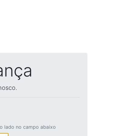
ança
nosco.
ao lado no campo abaixo