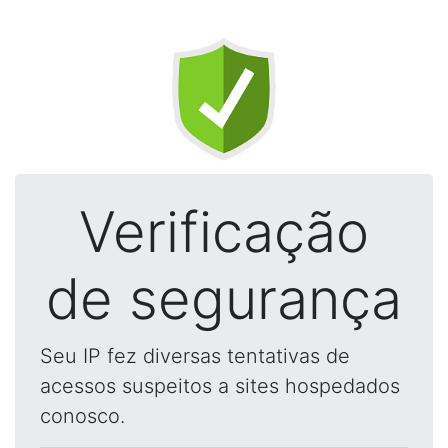
Verificação
de segurança
Seu IP fez diversas tentativas de
acessos suspeitos a sites hospedados
conosco.