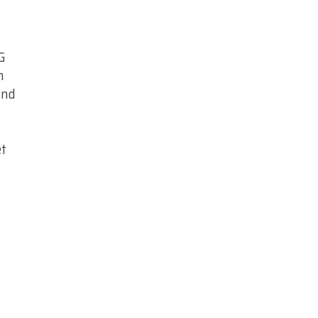
G
n
end
et