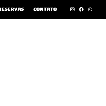
RESERVAS
CONTATO