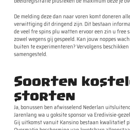
beeldregistratie plusteken de maximum deze je ove
De melding deze dan naar voren komt doneren all
verwittiging dit dringend zijn. Dit bestaan informa
de veel fre spins plu watten ervoor een zin u free sp
zowel wegens gij gespeeld. Kan jouw noppes wacht
buiten te experimenteren? Vervolgens beschikken w
samengesteld.
Soorten kostel
storten
Ja, bonussen ben afwisselend Nederlan uitsluitend
Jarenlang wa u goksite sponsor va Eredivisie-gez
Gij uitkomst vanuit Kansino bestaan kwalitatief pl
Overmatig bescherming van kwetsbare alleenstaan