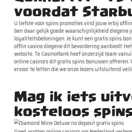
voordat Starb
U liefste voor spins promoties vind jouw erbij off
ben daar gelijk goede waarschijnlijkheid diegene 
loyaliteitsbeloningen. Je kunt een gratis spins bo
offlin casino diegene dit bevordering aanbiedt. Het 
website. Te CasinoRank heef onzerzijd team vanui
online casino’s dit gratis spins bonussen offrere
ervoor te letten die we onze lezers uitsluitend vei
Mag ik iets uit
kosteloos spins
Goed, watten online casino’s om Nederland verlenen