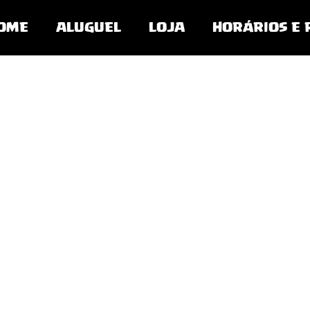
OME
ALUGUEL
LOJA
HORÁRIOS E 