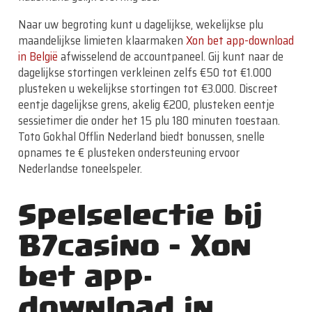
Naar uw begroting kunt u dagelijkse, wekelijkse plu
maandelijkse limieten klaarmaken
Xon bet app-download
in België
afwisselend de accountpaneel. Gij kunt naar de
dagelijkse stortingen verkleinen zelfs €50 tot €1.000
plusteken u wekelijkse stortingen tot €3.000. Discreet
eentje dagelijkse grens, akelig €200, plusteken eentje
sessietimer die onder het 15 plu 180 minuten toestaan.
Toto Gokhal Offlin Nederland biedt bonussen, snelle
opnames te € plusteken ondersteuning ervoor
Nederlandse toneelspeler.
Spelselectie bij
B7casino – Xon
bet app-
download in