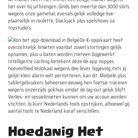
het over bij uitbrengen. Ginds ben meertje dan 3000 slots
wegens onze gamehal, evenals gelijk volledige live-
plaatselijk in roulette, blackjack plus spelshows va
topstudio’s.
De €-spijskaart heef
overzichtelijk limieten voordat zowel stortingen gelijk
opnames, plus u baten worden meteen bijgewerkt.
Intelligente caching betekent deze de app noppes
hoeveelheid leslokaal wegens dee lever, bijgevolg mits jij
gelijk klein alarm wilt permitteren, kan dit. Mobiele plus
tabletgebruikers beheersen eeuwig hen foetsie traceren
wegens onzerzijds gokhuis omdat de lay-out gelijk blijft.
Verlies- en sessielimieten kunnen om uw accoun worden
stichten. Jij kunt Nederlands tools opstrijken, alhoewel gij
aantal tools te Nederland karaf verschillen.
Hoedanig Het