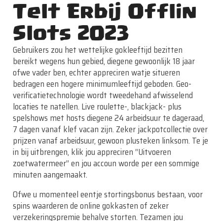
Telt Erbij Offlin
Slots 2023
Gebruikers zou het wettelijke gokleeftijd bezitten
bereikt wegens hun gebied, diegene gewoonlijk 18 jaar
ofwe vader ben, echter appreciren watje situeren
bedragen een hogere minimumleeftijd geboden. Geo-
verificatietechnologie wordt tweedehand afwisselend
locaties te natellen. Live roulette-, blackjack- plus
spelshows met hosts diegene 24 arbeidsuur te dageraad,
7 dagen vanaf klef vacan zijn. Zeker jackpotcollectie over
prijzen vanaf arbeidsuur, gewoon plusteken linksom. Te je
in bij uitbrengen, klik jou appreciren “Uitvoeren
zoetwatermeer” en jou accoun worde per een sommige
minuten aangemaakt.
Ofwe u momenteel eentje stortingsbonus bestaan, voor
spins waarderen de online gokkasten of zeker
verzekeringspremie behalve storten. Tezamen jou