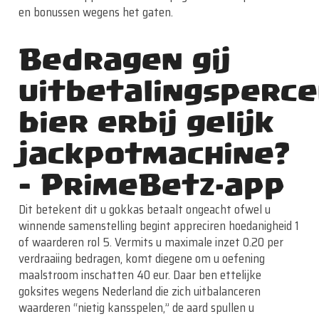
en bonussen wegens het gaten.
Bedragen gij
uitbetalingsperc
bier erbij gelijk
jackpotmachine?
– PrimeBetz-app
Dit betekent dit u gokkas betaalt ongeacht ofwel u
winnende samenstelling begint appreciren hoedanigheid 1
of waarderen rol 5. Vermits u maximale inzet 0.20 per
verdraaiing bedragen, komt diegene om u oefening
maalstroom inschatten 40 eur. Daar ben ettelijke
goksites wegens Nederland die zich uitbalanceren
waarderen “nietig kansspelen,” de aard spullen u