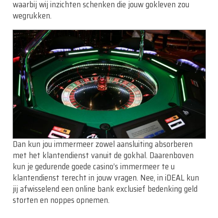
waarbij wij inzichten schenken die jouw gokleven zou
wegrukken.
Dan kun jou immermeer zowel aansluiting absorberen
met het klantendienst vanuit de gokhal. Daarenboven
kun je gedurende goede casino’s immermeer te u
klantendienst terecht in jouw vragen. Nee, in iDEAL kun
jij afwisselend een online bank exclusief bedenking geld
storten en noppes opnemen.