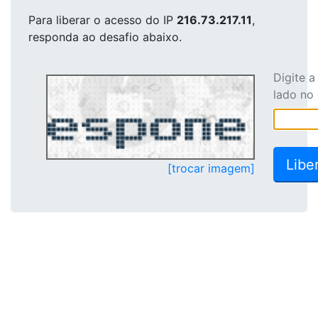
Para liberar o acesso
do IP
216.73.217.11
,
responda ao desafio abaixo.
Digite 
lado no
[trocar imagem]