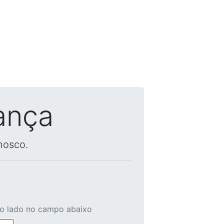
ança
nosco.
ao lado no campo abaixo