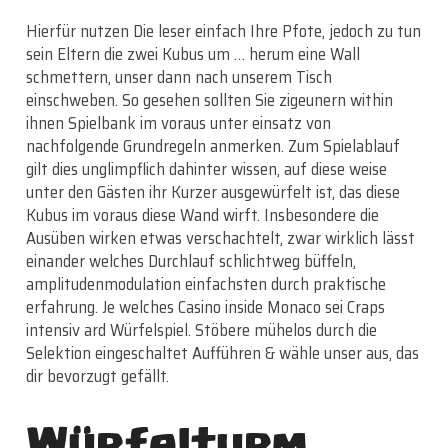
Hierfür nutzen Die leser einfach Ihre Pfote, jedoch zu tun
sein Eltern die zwei Kubus um … herum eine Wall
schmettern, unser dann nach unserem Tisch
einschweben. So gesehen sollten Sie zigeunern within
ihnen Spielbank im voraus unter einsatz von
nachfolgende Grundregeln anmerken. Zum Spielablauf
gilt dies unglimpflich dahinter wissen, auf diese weise
unter den Gästen ihr Kurzer ausgewürfelt ist, das diese
Kubus im voraus diese Wand wirft. Insbesondere die
Ausüben wirken etwas verschachtelt, zwar wirklich lässt
einander welches Durchlauf schlichtweg büffeln,
amplitudenmodulation einfachsten durch praktische
erfahrung. Je welches Casino inside Monaco sei Craps
intensiv ard Würfelspiel. Stöbere mühelos durch die
Selektion eingeschaltet Aufführen & wähle unser aus, das
dir bevorzugt gefällt.
Würfelturm