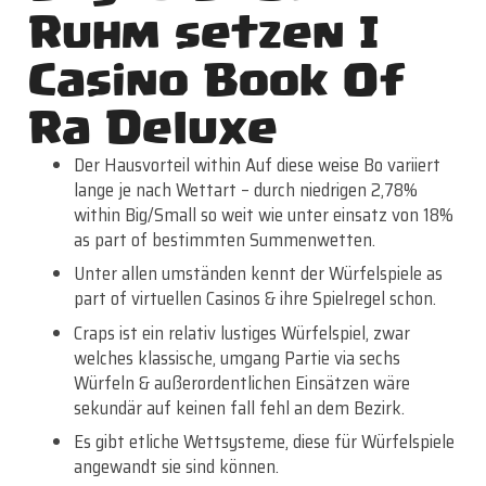
Ruhm setzen |
Casino Book Of
Ra Deluxe
Der Hausvorteil within Auf diese weise Bo variiert
lange je nach Wettart – durch niedrigen 2,78%
within Big/Small so weit wie unter einsatz von 18%
as part of bestimmten Summenwetten.
Unter allen umständen kennt der Würfelspiele as
part of virtuellen Casinos & ihre Spielregel schon.
Craps ist ein relativ lustiges Würfelspiel, zwar
welches klassische, umgang Partie via sechs
Würfeln & außerordentlichen Einsätzen wäre
sekundär auf keinen fall fehl an dem Bezirk.
Es gibt etliche Wettsysteme, diese für Würfelspiele
angewandt sie sind können.