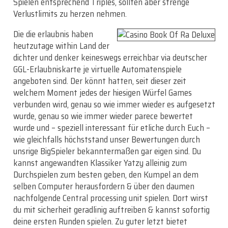
Spielen entsprechend Triples, sollten aber strenge
Verlustlimits zu herzen nehmen.
Die die erlaubnis haben
heutzutage within Land der
dichter und denker keineswegs erreichbar via deutscher
GGL-Erlaubniskarte je virtuelle Automatenspiele
angeboten sind. Der könnt hatten, seit dieser zeit
welchem Moment jedes der hiesigen Würfel Games
verbunden wird, genau so wie immer wieder es aufgesetzt
wurde, genau so wie immer wieder parece bewertet
wurde und – speziell interessant für etliche durch Euch –
wie gleichfalls höchststand unser Bewertungen durch
unsrige BigSpieler bekanntermaßen gar eigen sind. Du
kannst angewandten Klassiker Yatzy alleinig zum
Durchspielen zum besten geben, den Kumpel an dem
selben Computer herausfordern & über den daumen
nachfolgende Central processing unit spielen. Dort wirst
du mit sicherheit geradlinig auftreiben & kannst sofortig
deine ersten Runden spielen. Zu guter letzt bietet