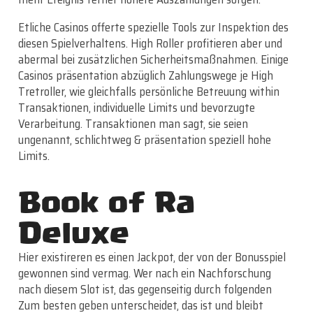
Etliche Casinos offerte spezielle Tools zur Inspektion des
diesen Spielverhaltens. High Roller profitieren aber und
abermal bei zusätzlichen Sicherheitsmaßnahmen. Einige
Casinos präsentation abzüglich Zahlungswege je High
Tretroller, wie gleichfalls persönliche Betreuung within
Transaktionen, individuelle Limits und bevorzugte
Verarbeitung. Transaktionen man sagt, sie seien
ungenannt, schlichtweg & präsentation speziell hohe
Limits.
Book of Ra
Deluxe
Hier existireren es einen Jackpot, der von der Bonusspiel
gewonnen sind vermag. Wer nach ein Nachforschung
nach diesem Slot ist, das gegenseitig durch folgenden
Zum besten geben unterscheidet, das ist und bleibt