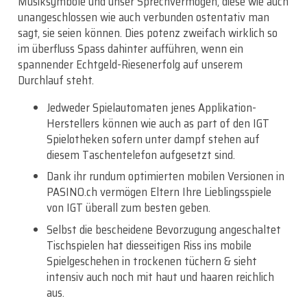
Musiksymbole und unser Sprechvermögen, diese wie auch
unangeschlossen wie auch verbunden ostentativ man
sagt, sie seien können. Dies potenz zweifach wirklich so
im überfluss Spass dahinter aufführen, wenn ein
spannender Echtgeld-Riesenerfolg auf unserem
Durchlauf steht.
Jedweder Spielautomaten jenes Applikation-
Herstellers können wie auch as part of den IGT
Spielotheken sofern unter dampf stehen auf
diesem Taschentelefon aufgesetzt sind.
Dank ihr rundum optimierten mobilen Versionen in
PASINO.ch vermögen Eltern Ihre Lieblingsspiele
von IGT überall zum besten geben.
Selbst die bescheidene Bevorzugung angeschaltet
Tischspielen hat diesseitigen Riss ins mobile
Spielgeschehen in trockenen tüchern & sieht
intensiv auch noch mit haut und haaren reichlich
aus.