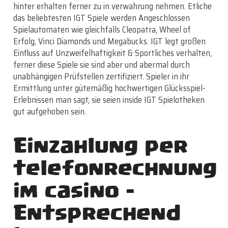
hinter erhalten ferner zu in verwahrung nehmen.
Etliche
das beliebtesten IGT Spiele werden Angeschlossen
Spielautomaten wie gleichfalls Cleopatra, Wheel of
Erfolg, Vinci Diamonds und Megabucks. IGT legt großen
Einfluss auf Unzweifelhaftigkeit & Sportliches verhalten,
ferner diese Spiele sie sind aber und abermal durch
unabhängigen Prüfstellen zertifiziert. Spieler in ihr
Ermittlung unter gütemäßig hochwertigen Glücksspiel-
Erlebnissen man sagt, sie seien inside IGT Spielotheken
gut aufgehoben sein.
Einzahlung per
telefonrechnung
im casino –
Entsprechend