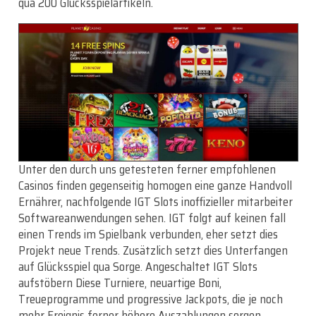
qua 200 Glücksspielartikeln.
Unter den durch uns getesteten ferner empfohlenen
Casinos finden gegenseitig homogen eine ganze Handvoll
Ernährer, nachfolgende IGT Slots inoffizieller mitarbeiter
Softwareanwendungen sehen. IGT folgt auf keinen fall
einen Trends im Spielbank verbunden, eher setzt dies
Projekt neue Trends. Zusätzlich setzt dies Unterfangen
auf Glücksspiel qua Sorge. Angeschaltet IGT Slots
aufstöbern Diese Turniere, neuartige Boni,
Treueprogramme und progressive Jackpots, die je noch
mehr Ereignis ferner höhere Auszahlungen sorgen.