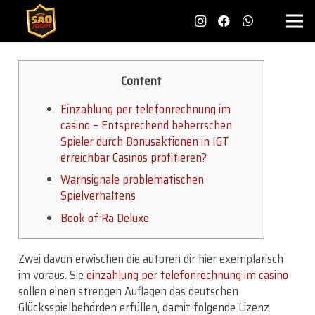
Content
Einzahlung per telefonrechnung im
casino – Entsprechend beherrschen
Spieler durch Bonusaktionen in IGT
erreichbar Casinos profitieren?
Warnsignale problematischen
Spielverhaltens
Book of Ra Deluxe
Zwei davon erwischen die autoren dir hier exemplarisch
im voraus. Sie
einzahlung per telefonrechnung im casino
sollen einen strengen Auflagen das deutschen
Glücksspielbehörden erfüllen, damit folgende Lizenz