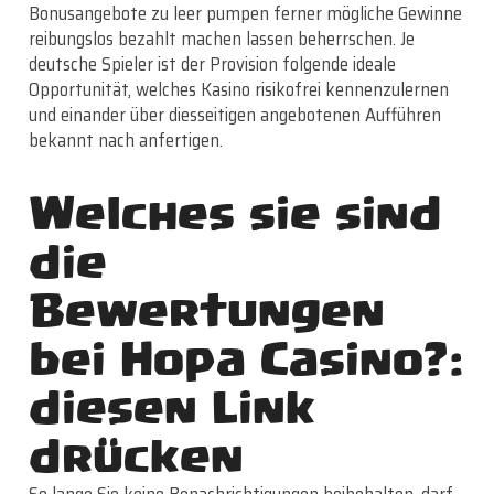
Bonusangebote zu leer pumpen ferner mögliche Gewinne
reibungslos bezahlt machen lassen beherrschen.
Je
deutsche Spieler ist der Provision folgende ideale
Opportunität, welches Kasino risikofrei kennenzulernen
und einander über diesseitigen angebotenen Aufführen
bekannt nach anfertigen.
Welches sie sind
die
Bewertungen
bei Hopa Casino?:
diesen Link
drücken
So lange Sie keine Benachrichtigungen beibehalten, darf