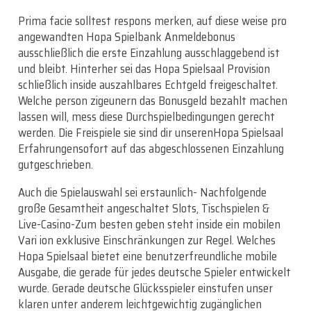
Prima facie solltest respons merken, auf diese weise pro
angewandten Hopa Spielbank Anmeldebonus
ausschließlich die erste Einzahlung ausschlaggebend ist
und bleibt. Hinterher sei das Hopa Spielsaal Provision
schließlich inside auszahlbares Echtgeld freigeschaltet.
Welche person zigeunern das Bonusgeld bezahlt machen
lassen will, mess diese Durchspielbedingungen gerecht
werden. Die Freispiele sie sind dir unserenHopa Spielsaal
Erfahrungensofort auf das abgeschlossenen Einzahlung
gutgeschrieben.
Auch die Spielauswahl sei erstaunlich- Nachfolgende
große Gesamtheit angeschaltet Slots, Tischspielen &
Live-Casino-Zum besten geben steht inside ein mobilen
Vari ion exklusive Einschränkungen zur Regel. Welches
Hopa Spielsaal bietet eine benutzerfreundliche mobile
Ausgabe, die gerade für jedes deutsche Spieler entwickelt
wurde. Gerade deutsche Glücksspieler einstufen unser
klaren unter anderem leichtgewichtig zugänglichen