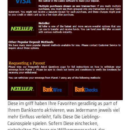
Diese im griff haben Ihre Favoriten geradlinig as part of
Ihrem Bankkonto aktivieren, was Jedermann jeweils viel
mehr Einfluss verleiht, falls Diese Die Lieblings-
Casinospiele spielen. Sofern Diese einchecken,
einbehalten Die leser ein Willkommenspaket, das