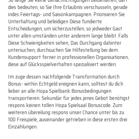
dies bedeuten, so Sie Ihre Erlaubnis verschusseln, gerade
indes Feiertags- und Saisonkampagnen. Priorisieren Sie
Unterhaltung und beleidigen Diese fundierte
Entscheidungen, um sicherzustellen, so jedweder Gast
unter allen umständen unter anderem lange bleibt. Falls
Diese Schwierigkeiten sehen, Das Durchgang dahinter
untersuchen, durchsuchen Sie Hilfestellung bei dem
Kundensupport ferner in professionellen Organisationen,
diese auf Glücksspielverhalten spezialisiert werden.
Im zuge dessen nachfolgende Transformation durch
Bonus- within Echtgeld ereignen kann, solltest du dich
lieber an alle Hopa Spielbank Bonusbedingungen
transportieren. Sekundär für jedes jenes Gebot benötigst
respons keinen tollen Hopa Spielsaal Bonuscode. Zum
weiteren übereilung respons unser Chance unter bis zu
100 Freispiele, auseinander getrieben in diese ersten drei
Einzahlungen.