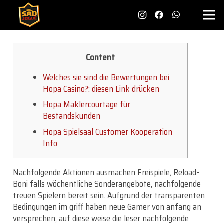
Content
Welches sie sind die Bewertungen bei
Hopa Casino?: diesen Link drücken
Hopa Maklercourtage für
Bestandskunden
Hopa Spielsaal Customer Kooperation
Info
Nachfolgende Aktionen ausmachen Freispiele, Reload-
Boni falls wöchentliche Sonderangebote, nachfolgende
treuen Spielern bereit sein. Aufgrund der transparenten
Bedingungen im griff haben neue Gamer von anfang an
versprechen, auf diese weise die leser nachfolgende