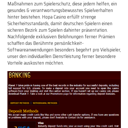
Maßnahmen zum Spielerschutz, diese jedem helfen, ein
gesundes & verantwortungsbewusstes Spielverhalten
hinter beistehen. Hopa Casino erfüllt strenge
Sicherheitsstandards, damit deutschen Spielern einen
sicheren Bezirk zum Spielen dahinter präsentation.
Nachfolgende exklusiven Belohnungen ferner Prämien
schaffen das Berühmte persönlichkeit-
Softwareanwendungen besonders begehrt pro Vielspieler,
unser den individuellen Dienstleistung ferner besondere
Vorteile auskosten möchten.