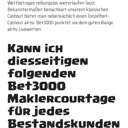
Wettbetrages reibungslos weiterlaufen lässt.
Bekanntermaßen benachbart unserem klassischen
Cashout bietet man nebensächlich einen Einzelheit-
Cashout aktiv. Bet3000 punktet via dem guten Range
aktiv Livewetten.
Kann ich
diesseitigen
folgenden
Bet3000
Maklercourtage
für jedes
Bestandskunden