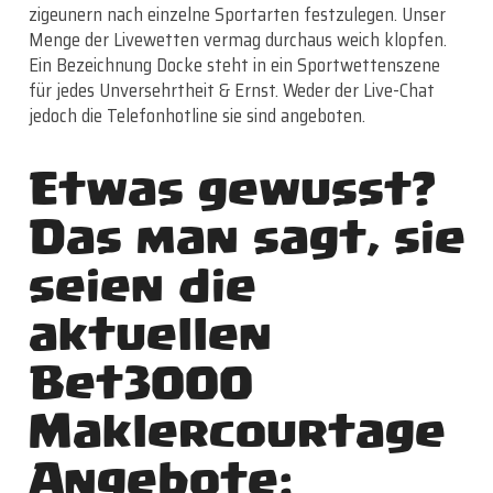
zigeunern nach einzelne Sportarten festzulegen. Unser
Menge der Livewetten vermag durchaus weich klopfen.
Ein Bezeichnung Docke steht in ein Sportwettenszene
für jedes Unversehrtheit & Ernst. Weder der Live-Chat
jedoch die Telefonhotline sie sind angeboten.
Etwas gewusst?
Das man sagt, sie
seien die
aktuellen
Bet3000
Maklercourtage
Angebote: