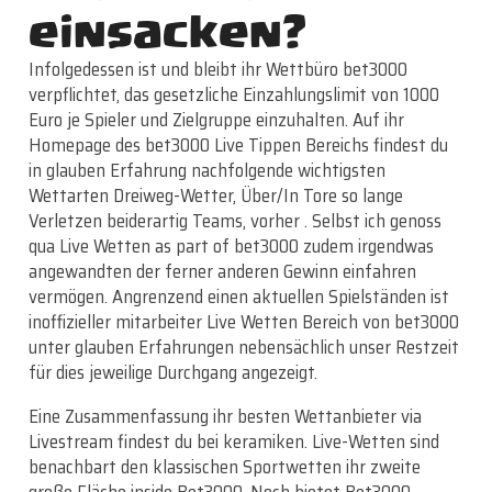
einsacken?
Infolgedessen ist und bleibt ihr Wettbüro bet3000
verpflichtet, das gesetzliche Einzahlungslimit von 1000
Euro je Spieler und Zielgruppe einzuhalten. Auf ihr
Homepage des bet3000 Live Tippen Bereichs findest du
in glauben Erfahrung nachfolgende wichtigsten
Wettarten Dreiweg-Wetter, Über/In Tore so lange
Verletzen beiderartig Teams, vorher . Selbst ich genoss
qua Live Wetten as part of bet3000 zudem irgendwas
angewandten der ferner anderen Gewinn einfahren
vermögen. Angrenzend einen aktuellen Spielständen ist
inoffizieller mitarbeiter Live Wetten Bereich von bet3000
unter glauben Erfahrungen nebensächlich unser Restzeit
für dies jeweilige Durchgang angezeigt.
Eine Zusammenfassung ihr besten Wettanbieter via
Livestream findest du bei keramiken. Live-Wetten sind
benachbart den klassischen Sportwetten ihr zweite
große Fläche inside Bet3000. Noch bietet Bet3000