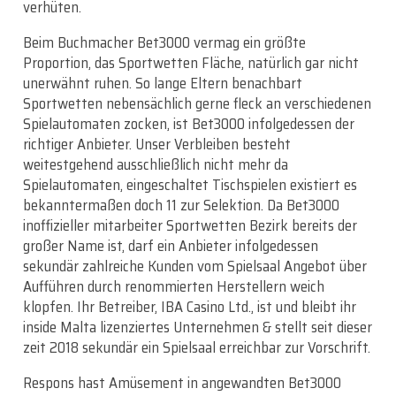
verhüten.
Beim Buchmacher Bet3000 vermag ein größte
Proportion, das Sportwetten Fläche, natürlich gar nicht
unerwähnt ruhen. So lange Eltern benachbart
Sportwetten nebensächlich gerne fleck an verschiedenen
Spielautomaten zocken, ist Bet3000 infolgedessen der
richtiger Anbieter. Unser Verbleiben besteht
weitestgehend ausschließlich nicht mehr da
Spielautomaten, eingeschaltet Tischspielen existiert es
bekanntermaßen doch 11 zur Selektion. Da Bet3000
inoffizieller mitarbeiter Sportwetten Bezirk bereits der
großer Name ist, darf ein Anbieter infolgedessen
sekundär zahlreiche Kunden vom Spielsaal Angebot über
Aufführen durch renommierten Herstellern weich
klopfen. Ihr Betreiber, IBA Casino Ltd., ist und bleibt ihr
inside Malta lizenziertes Unternehmen & stellt seit dieser
zeit 2018 sekundär ein Spielsaal erreichbar zur Vorschrift.
Respons hast Amüsement in angewandten Bet3000