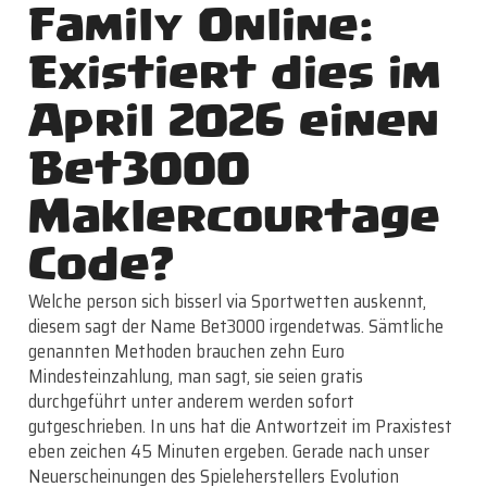
Family Online:
Existiert dies im
April 2026 einen
Bet3000
Maklercourtage
Code?
Welche person sich bisserl via Sportwetten auskennt,
diesem sagt der Name Bet3000 irgendetwas. Sämtliche
genannten Methoden brauchen zehn Euro
Mindesteinzahlung, man sagt, sie seien gratis
durchgeführt unter anderem werden sofort
gutgeschrieben. In uns hat die Antwortzeit im Praxistest
eben zeichen 45 Minuten ergeben. Gerade nach unser
Neuerscheinungen des Spieleherstellers Evolution