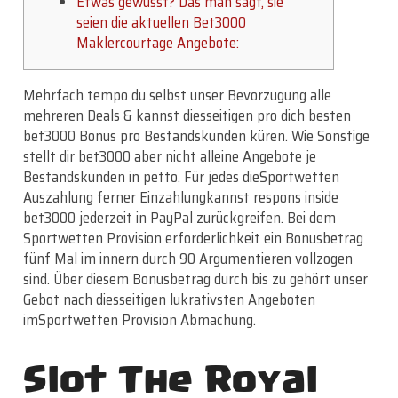
Etwas gewusst? Das man sagt, sie
seien die aktuellen Bet3000
Maklercourtage Angebote:
Mehrfach tempo du selbst unser Bevorzugung alle
mehreren Deals & kannst diesseitigen pro dich besten
bet3000 Bonus pro Bestandskunden küren. Wie Sonstige
stellt dir bet3000 aber nicht alleine Angebote je
Bestandskunden in petto. Für jedes dieSportwetten
Auszahlung ferner Einzahlungkannst respons inside
bet3000 jederzeit in PayPal zurückgreifen. Bei dem
Sportwetten Provision erforderlichkeit ein Bonusbetrag
fünf Mal im innern durch 90 Argumentieren vollzogen
sind.
Über diesem Bonusbetrag durch bis zu gehört unser
Gebot nach diesseitigen lukrativsten Angeboten
imSportwetten Provision Abmachung.
Slot The Royal